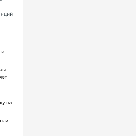
енций
 и
оны
яет
ку на
ть и