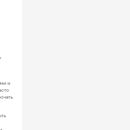
о
ми и
асто
лючать
ыть
и