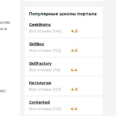
Популярные школы портала
остях
GeekBrains
к и
Все отзывы (140)
4.3
SkillBox
Все отзывы (152)
4.5
SkillFactory
Все отзывы (116)
4.4
Нетология
Все отзывы (129)
4.3
ес-
Contented
Все отзывы (102)
4.4