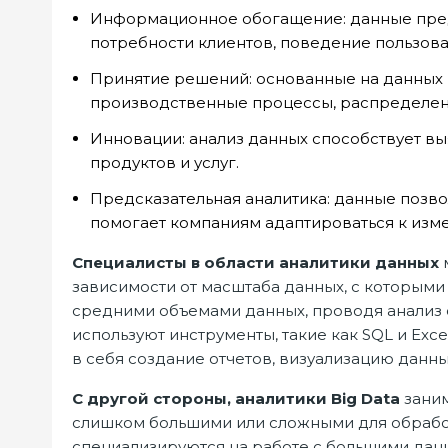
Информационное обогащение: данные пред
потребности клиентов, поведение пользов
Принятие решений: основанные на данных
производственные процессы, распределени
Инновации: анализ данных способствует в
продуктов и услуг.
Предсказательная аналитика: данные позво
помогает компаниям адаптироваться к изм
Специалисты в области аналитики данных
м
зависимости от масштаба данных, с которыми
средними объемами данных, проводя анализ 
используют инструменты, такие как SQL и Exce
в себя создание отчетов, визуализацию данн
С другой стороны, аналитики Big Data
заним
слишком большими или сложными для обрабо
специализируются на работе с большими дан