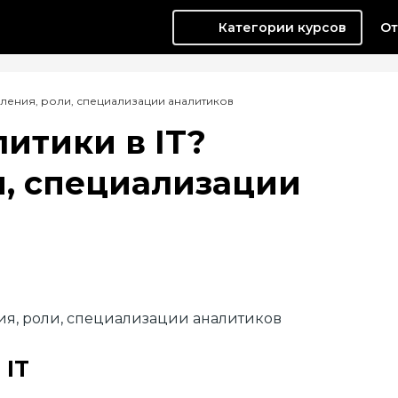
Категории курсов
От
вления, роли, специализации аналитиков
итики в IT?
и, специализации
 IT