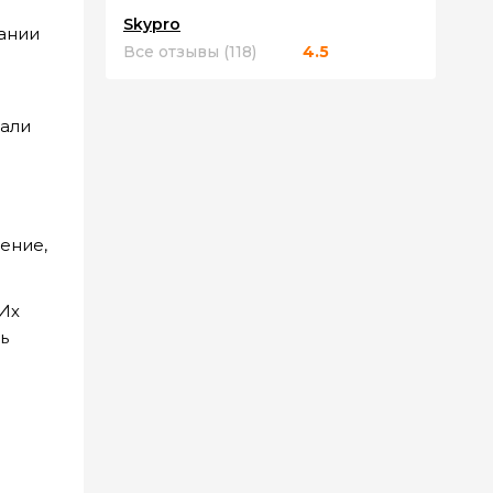
Skypro
ании
Все отзывы (118)
4.5
тали
о
ение,
Их
ь