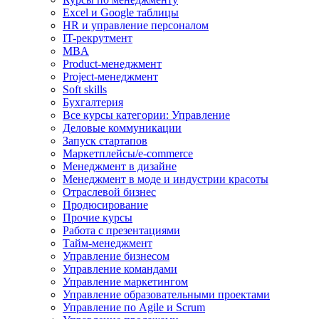
Excel и Google таблицы
HR и управление персоналом
IT-рекрутмент
MBA
Product-менеджмент
Project-менеджмент
Soft skills
Бухгалтерия
Все курсы категории: Управление
Деловые коммуникации
Запуск стартапов
Маркетплейсы/e-commerce
Менеджмент в дизайне
Менеджмент в моде и индустрии красоты
Отраслевой бизнес
Продюсирование
Прочие курсы
Работа с презентациями
Тайм-менеджмент
Управление бизнесом
Управление командами
Управление маркетингом
Управление образовательными проектами
Управление по Agile и Scrum