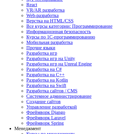
React
VR/AR разработка
Web-разработка
Верстка на HTML/CSS
Все курсы категории: Программирование
Информационная безопасность
Курсы по 1С-программированию
Мобильная разработка
Прочие языки
Разработка игр
Разработка игр на Unity
Разработка игр на Unreal Engine
Разработка на C#
Разработка на C++
Разработка на Kotlin
Разработка на Swift
Разработка сайтов / CMS
Системное администрирование
Создание сайтов
Управление разработкой
Фреймворк Django
Фреймворк Laravel
Фреймворк Spring
Менеджмент
Курсы по менеджменту