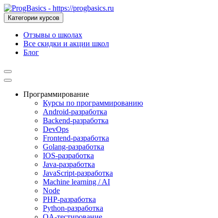
Категории курсов
Отзывы о школах
Все скидки и акции школ
Блог
Программирование
Курсы по программированию
Android-разработка
Backend-разработка
DevOps
Frontend-разработка
Golang-разработка
IOS-разработка
Java-разработка
JavaScript-разработка
Machine learning / AI
Node
PHP-разработка
Python-разработка
QA-тестирование