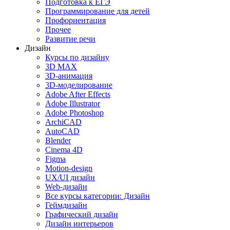
Подготовка к ЕГЭ
Программирование для детей
Профориентация
Прочее
Развитие речи
Дизайн
Курсы по дизайну
3D MAX
3D-анимация
3D-моделирование
Adobe After Effects
Adobe Illustrator
Adobe Photoshop
ArchiCAD
AutoCAD
Blender
Cinema 4D
Figma
Motion-design
UX/UI дизайн
Web-дизайн
Все курсы категории: Дизайн
Геймдизайн
Графический дизайн
Дизайн интерьеров