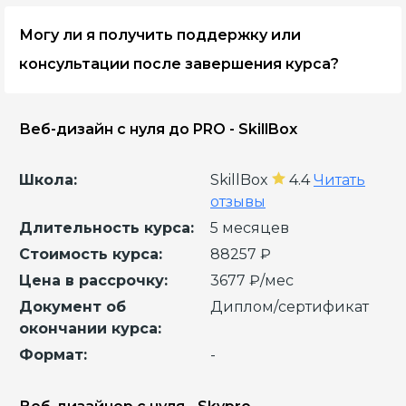
сертификаты об окончании, подтверждающие их
Могу ли я получить поддержку или
прохождение и освоение материала. Это может
быть полезно при поиске работы или
консультации после завершения курса?
продвижении карьеры.
Некоторые онлайн-школы предоставляют
дополнительную поддержку или консультации
Веб-дизайн с нуля до PRO - SkillBox
для своих выпускников, чтобы помочь им
применить полученные знания на практике.
Школа:
SkillBox
4.4
Читать
отзывы
Длительность курса:
5 месяцев
Стоимость курса:
88257 ₽
Цена в рассрочку:
3677 ₽/мес
Документ об
Диплом/сертификат
окончании курса:
Формат:
-