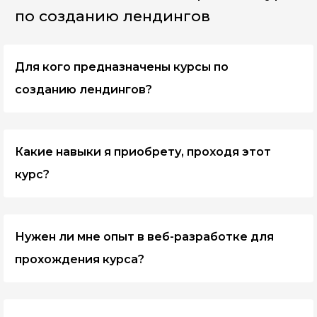
по созданию лендингов
Для кого предназначены курсы по
созданию лендингов?
Курсы по созданию лендингов подходят для
широкого круга людей: от начинающих веб-
Какие навыки я приобрету, проходя этот
разработчиков и маркетологов до
предпринимателей, желающих повысить
курс?
эффективность своих онлайн-кампаний.
В ходе курса вы освоите основы дизайна
лендингов, поймете принципы эффективного
Нужен ли мне опыт в веб-разработке для
копирайтинга, научитесь использовать
инструменты для создания лендингов и узнаете,
прохождения курса?
как оптимизировать их для достижения
максимальной конверсии.
Нет, курсы по созданию лендингов часто
ориентированы на начинающих и предоставляют