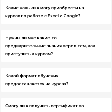
Какие навыки я могу приобрести на
курсах по работе с Excel и Google?
На курсах вы узнаете основы работы с таблицами,
создание и форматирование документов,
Нужны ли мне какие-то
использование функций и формул для
управления данными, а также эффективные
предварительные знания перед тем, как
методы анализа данных и создания отчетов.
приступить к курсам?
Нет, для начала обучения вам не требуется
никаких предварительных знаний. Курсы
Какой формат обучения
рассчитаны как на начинающих пользователей,
так и на тех, кто хочет улучшить свои навыки в
предоставляется на курсах?
работе с Excel и Google.
Мы предлагаем разнообразные форматы
обучения, включая видеоуроки, онлайн-лекции,
Смогу ли я получить сертификат по
практические задания и тесты для