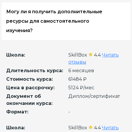
программы, разработанные экспертами в
Могу ли я получить дополнительные
области Excel и Google, а также гибкий график
обучения и доступные цены. Наши курсы
ресурсы для самостоятельного
ориентированы на практическое применение
изучения?
знаний и помогут вам быстро достичь
результатов.
Да, помимо основных материалов курса мы
предоставляем дополнительные ресурсы, такие
Школа:
SkillBox
4.4
Читать
как статьи, книги и онлайн-инструменты, которые
отзывы
помогут вам углубить свои знания и навыки в
Длительность курса:
6 месяцев
работе с Excel и Google.
Стоимость курса:
61484 ₽
Цена в рассрочку:
5124 ₽/мес
Документ об
Диплом/сертификат
окончании курса:
Формат:
-
Школа:
SkillBox
4.4
Читать