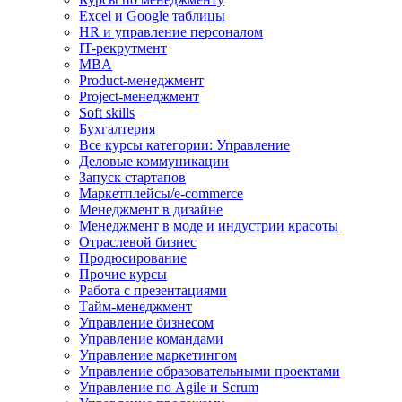
Excel и Google таблицы
HR и управление персоналом
IT-рекрутмент
MBA
Product-менеджмент
Project-менеджмент
Soft skills
Бухгалтерия
Все курсы категории: Управление
Деловые коммуникации
Запуск стартапов
Маркетплейсы/e-commerce
Менеджмент в дизайне
Менеджмент в моде и индустрии красоты
Отраслевой бизнес
Продюсирование
Прочие курсы
Работа с презентациями
Тайм-менеджмент
Управление бизнесом
Управление командами
Управление маркетингом
Управление образовательными проектами
Управление по Agile и Scrum