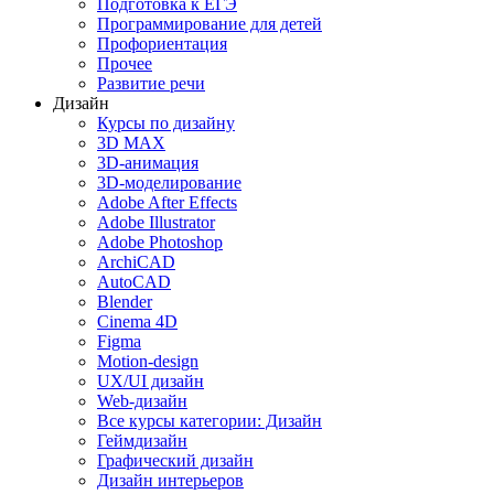
Подготовка к ЕГЭ
Программирование для детей
Профориентация
Прочее
Развитие речи
Дизайн
Курсы по дизайну
3D MAX
3D-анимация
3D-моделирование
Adobe After Effects
Adobe Illustrator
Adobe Photoshop
ArchiCAD
AutoCAD
Blender
Cinema 4D
Figma
Motion-design
UX/UI дизайн
Web-дизайн
Все курсы категории: Дизайн
Геймдизайн
Графический дизайн
Дизайн интерьеров