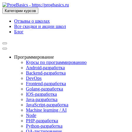
Категории курсов
Отзывы о школах
Все скидки и акции школ
Блог
Программирование
Курсы по программированию
Android-разработка
Backend-разработка
DevOps
Frontend-разработка
Golang-разработка
IOS-разработка
Java-разработка
JavaScript-разработка
Machine learning / AI
Node
PHP-разработка
Python-разработка
QA-тестирование