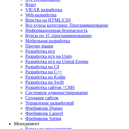
React
VR/AR разработка
Web-разработка
Верстка на HTML/CSS
Все курсы категории: Программирование
Информационная безопасность
Курсы по 1С-программированию
Мобильная разработка
Прочие языки
Разработка игр
Разработка игр на Unity
Разработка игр на Unreal Engine
Разработка на C#
Разработка на C++
Разработка на Kotlin
Разработка на Swift
Разработка сайтов / CMS
Системное администрирование
Создание сайтов
Управление разработкой
Фреймворк Django
Фреймворк Laravel
Фреймворк Spring
Менеджмент
Курсы по менеджменту