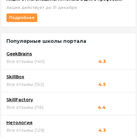
Акция действует до 31 декабря
Подробнее
Популярные школы портала
GeekBrains
Все отзывы (140)
4.3
SkillBox
Все отзывы (152)
4.5
SkillFactory
Все отзывы (116)
4.4
Нетология
Все отзывы (129)
4.3