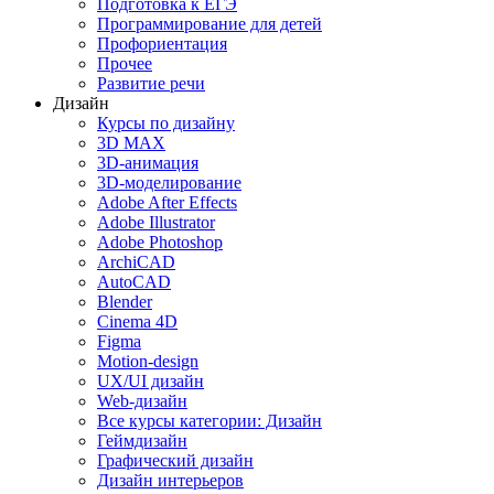
Подготовка к ЕГЭ
Программирование для детей
Профориентация
Прочее
Развитие речи
Дизайн
Курсы по дизайну
3D MAX
3D-анимация
3D-моделирование
Adobe After Effects
Adobe Illustrator
Adobe Photoshop
ArchiCAD
AutoCAD
Blender
Cinema 4D
Figma
Motion-design
UX/UI дизайн
Web-дизайн
Все курсы категории: Дизайн
Геймдизайн
Графический дизайн
Дизайн интерьеров