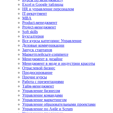
Excel и Google таблицы
HR и управление персоналом
IT-рекрутмент
MBA
Product-менеджмент
Project-менеджмент
Soft skills
Бухгалтерия
Все курсы категории: Управление
Деловые коммуникации
Запуск стартапов
Маркетплейсы/e-commerce
Менеджмент в дизайне
Менеджмент в моде и индустрии красоты
Отраслевой бизнес
Продюсирование
Прочие курсы
Работа с презентациями
Тайм-менеджмент
Управление бизнесом
Управление командами
Управление маркетингом
Управление образовательными проектами
Управление по Agile и Scrum