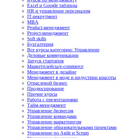
Excel и Google таблицы
HR и управление персоналом
IT-рекрутмент
MBA
Product-менеджмент
Project-менеджмент
Soft skills
Бухгалтерия
Все курсы категории: Управление
Деловые коммуникации
Запуск стартапов
Маркетплейсы/e-commerce
Менеджмент в дизайне
Менеджмент в моде и индустрии красоты
Отраслевой бизнес
Продюсирование
Прочие курсы
Работа с презентациями
Тайм-менеджмент
Управление бизнесом
Управление командами
Управление маркетингом
Управление образовательными проектами
Управление по Agile и Scrum