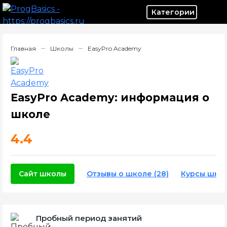
Категор
Главная
Школы
EasyPro Academy
EasyPro Academy: информация о
школе
4.4
Сайт школы
Отзывы о школе (28)
Курсы шко
Пробный период занятий