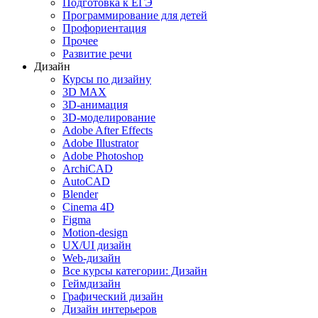
Подготовка к ЕГЭ
Программирование для детей
Профориентация
Прочее
Развитие речи
Дизайн
Курсы по дизайну
3D MAX
3D-анимация
3D-моделирование
Adobe After Effects
Adobe Illustrator
Adobe Photoshop
ArchiCAD
AutoCAD
Blender
Cinema 4D
Figma
Motion-design
UX/UI дизайн
Web-дизайн
Все курсы категории: Дизайн
Геймдизайн
Графический дизайн
Дизайн интерьеров