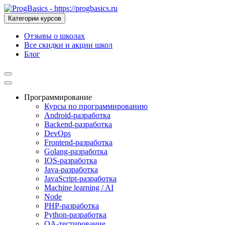
Категории курсов
Отзывы о школах
Все скидки и акции школ
Блог
Программирование
Курсы по программированию
Android-разработка
Backend-разработка
DevOps
Frontend-разработка
Golang-разработка
IOS-разработка
Java-разработка
JavaScript-разработка
Machine learning / AI
Node
PHP-разработка
Python-разработка
QA-тестирование