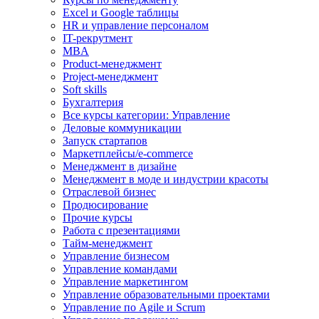
Excel и Google таблицы
HR и управление персоналом
IT-рекрутмент
MBA
Product-менеджмент
Project-менеджмент
Soft skills
Бухгалтерия
Все курсы категории: Управление
Деловые коммуникации
Запуск стартапов
Маркетплейсы/e-commerce
Менеджмент в дизайне
Менеджмент в моде и индустрии красоты
Отраслевой бизнес
Продюсирование
Прочие курсы
Работа с презентациями
Тайм-менеджмент
Управление бизнесом
Управление командами
Управление маркетингом
Управление образовательными проектами
Управление по Agile и Scrum