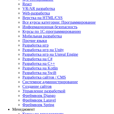
React
VR/AR разработка
Web-разработка
Верстка на HTML/CSS
Все курсы категории: Программирование
Информационная безопасность
Курсы по 1С-программированию
Мобильная разработка
Прочие языки
Разработка игр
Разработка игр на Unity
Разработка игр на Unreal Engine
Разработка на C#
Разработка на C++
Разработка на Kotlin
Разработка на Swift
Разработка сайтов / CMS
Системное администрирование
Создание сайтов
Управление разработкой
Фреймворк Django
Фреймворк Laravel
Фреймворк Spring
Менеджмент
Курсы по менеджменту