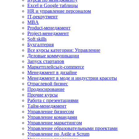
Excel и Google таблицы
HR и управление персоналом
IT-рекрутмент
MBA
Product-менеджмент
Project-менеджмент
Soft skills
Бухгалтерия
Все курсы категории: Управление
Деловые коммуникации
Запуск стартапов
Маркетплейсы/e-commerce
Менеджмент в дизайне
Менеджмент в моде и индустрии красоты
Отраслевой бизнес
Продюсирование
Прочие курсы
Работа с презентациями
Тайм-менеджмент
Управление бизнесом
Управление командами
Управление маркетингом
Управление образовательными проектами
Управление по Agile и Scrum