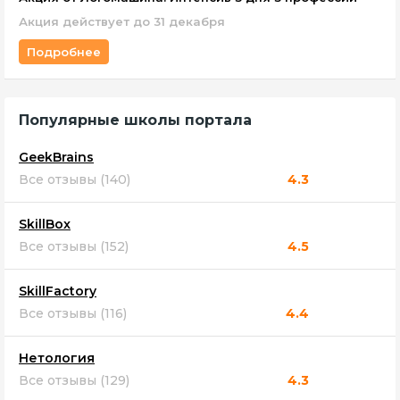
Акция действует до 31 декабря
Подробнее
Популярные школы портала
GeekBrains
Все отзывы (140)
4.3
SkillBox
Все отзывы (152)
4.5
SkillFactory
Все отзывы (116)
4.4
Нетология
Все отзывы (129)
4.3