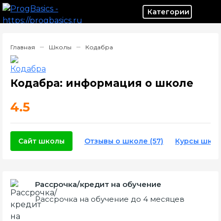
Категор
Главная
Школы
Кодабра
Кодабра: информация о школе
4.5
Сайт школы
Отзывы о школе (57)
Курсы шко
Рассрочка/кредит на обучение
Рассрочка на обучение до 4 месяцев