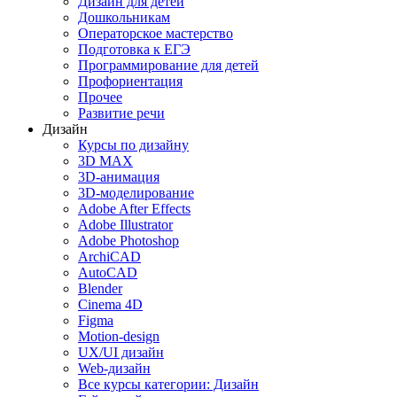
Дизайн для детей
Дошкольникам
Операторское мастерство
Подготовка к ЕГЭ
Программирование для детей
Профориентация
Прочее
Развитие речи
Дизайн
Курсы по дизайну
3D MAX
3D-анимация
3D-моделирование
Adobe After Effects
Adobe Illustrator
Adobe Photoshop
ArchiCAD
AutoCAD
Blender
Cinema 4D
Figma
Motion-design
UX/UI дизайн
Web-дизайн
Все курсы категории: Дизайн