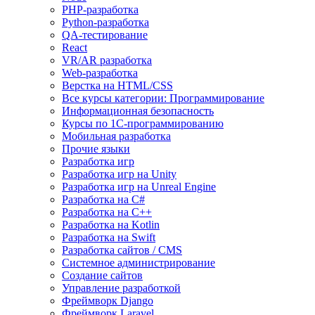
PHP-разработка
Python-разработка
QA-тестирование
React
VR/AR разработка
Web-разработка
Верстка на HTML/CSS
Все курсы категории: Программирование
Информационная безопасность
Курсы по 1С-программированию
Мобильная разработка
Прочие языки
Разработка игр
Разработка игр на Unity
Разработка игр на Unreal Engine
Разработка на C#
Разработка на C++
Разработка на Kotlin
Разработка на Swift
Разработка сайтов / CMS
Системное администрирование
Создание сайтов
Управление разработкой
Фреймворк Django
Фреймворк Laravel