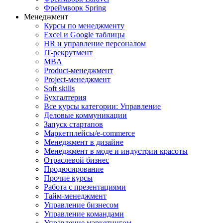
Фреймворк Spring
Менеджмент
Курсы по менеджменту
Excel и Google таблицы
HR и управление персоналом
IT-рекрутмент
MBA
Product-менеджмент
Project-менеджмент
Soft skills
Бухгалтерия
Все курсы категории: Управление
Деловые коммуникации
Запуск стартапов
Маркетплейсы/e-commerce
Менеджмент в дизайне
Менеджмент в моде и индустрии красоты
Отраслевой бизнес
Продюсирование
Прочие курсы
Работа с презентациями
Тайм-менеджмент
Управление бизнесом
Управление командами
Управление маркетингом