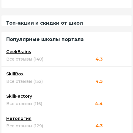
Топ-акции и скидки от школ
Популярные школы портала
GeekBrains
Все отзывы (140)
4.3
SkillBox
Все отзывы (152)
4.5
SkillFactory
Все отзывы (116)
4.4
Нетология
Все отзывы (129)
4.3