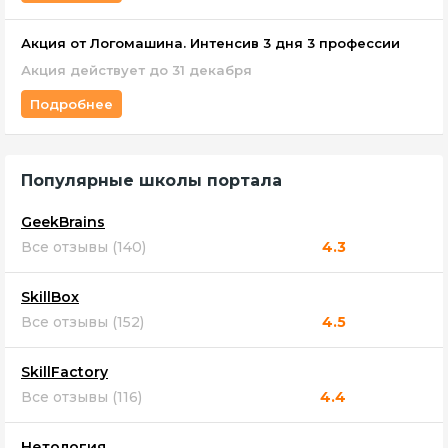
Акция от Логомашина. Интенсив 3 дня 3 профессии
Акция действует до 31 декабря
Подробнее
Популярные школы портала
GeekBrains
Все отзывы (140)
4.3
SkillBox
Все отзывы (152)
4.5
SkillFactory
Все отзывы (116)
4.4
Нетология