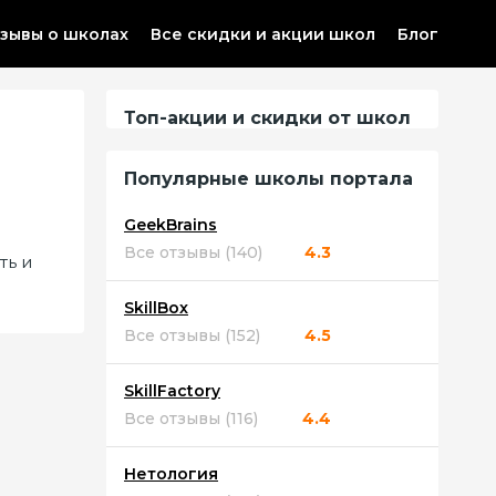
зывы о школах
Все скидки и акции школ
Блог
Топ-акции и скидки от школ
Популярные школы портала
GeekBrains
Все отзывы (140)
4.3
ть и
SkillBox
Все отзывы (152)
4.5
SkillFactory
Все отзывы (116)
4.4
Нетология