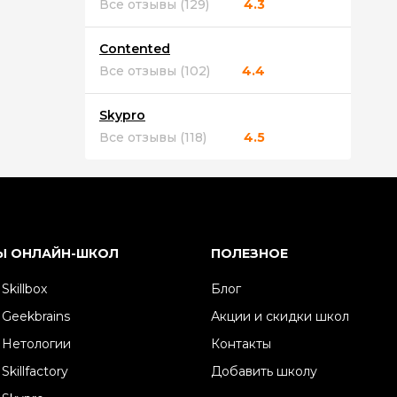
Все отзывы (129)
4.3
Contented
Все отзывы (102)
4.4
Skypro
Все отзывы (118)
4.5
Ы ОНЛАЙН-ШКОЛ
ПОЛЕЗНОЕ
Skillbox
Блог
 Geekbrains
Акции и скидки школ
 Нетологии
Контакты
Skillfactory
Добавить школу