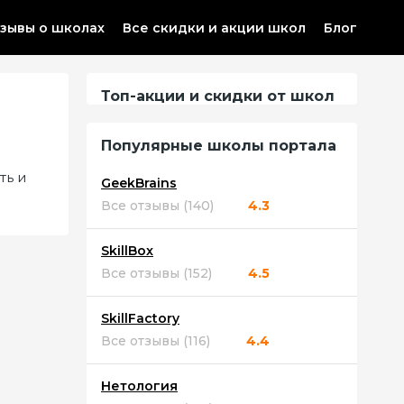
зывы о школах
Все скидки и акции школ
Блог
Топ-акции и скидки от школ
Популярные школы портала
ть и
GeekBrains
Все отзывы (140)
4.3
SkillBox
Все отзывы (152)
4.5
SkillFactory
Все отзывы (116)
4.4
Нетология