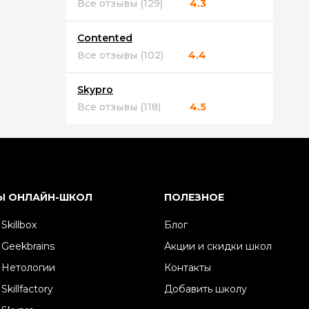
Все отзывы (129)
4.3
Contented
Все отзывы (102)
4.4
Skypro
Все отзывы (118)
4.5
Ы ОНЛАЙН-ШКОЛ
ПОЛЕЗНОЕ
Skillbox
Блог
 Geekbrains
Акции и скидки школ
 Нетологии
Контакты
Skillfactory
Добавить школу