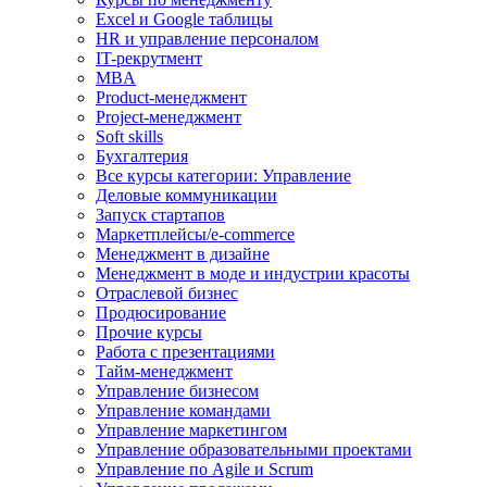
Excel и Google таблицы
HR и управление персоналом
IT-рекрутмент
MBA
Product-менеджмент
Project-менеджмент
Soft skills
Бухгалтерия
Все курсы категории: Управление
Деловые коммуникации
Запуск стартапов
Маркетплейсы/e-commerce
Менеджмент в дизайне
Менеджмент в моде и индустрии красоты
Отраслевой бизнес
Продюсирование
Прочие курсы
Работа с презентациями
Тайм-менеджмент
Управление бизнесом
Управление командами
Управление маркетингом
Управление образовательными проектами
Управление по Agile и Scrum