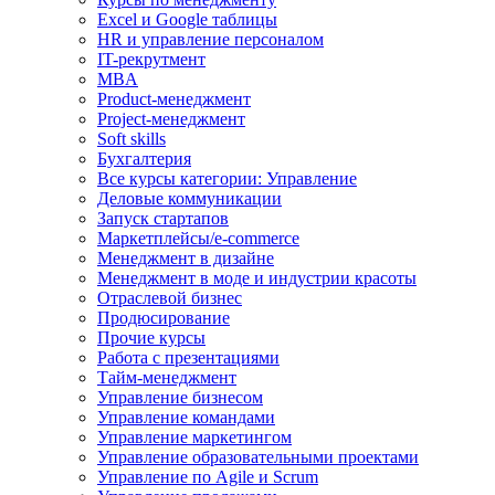
Excel и Google таблицы
HR и управление персоналом
IT-рекрутмент
MBA
Product-менеджмент
Project-менеджмент
Soft skills
Бухгалтерия
Все курсы категории: Управление
Деловые коммуникации
Запуск стартапов
Маркетплейсы/e-commerce
Менеджмент в дизайне
Менеджмент в моде и индустрии красоты
Отраслевой бизнес
Продюсирование
Прочие курсы
Работа с презентациями
Тайм-менеджмент
Управление бизнесом
Управление командами
Управление маркетингом
Управление образовательными проектами
Управление по Agile и Scrum