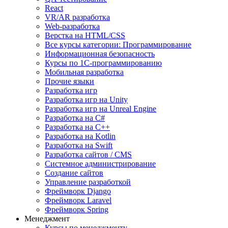
React
VR/AR разработка
Web-разработка
Верстка на HTML/CSS
Все курсы категории: Программирование
Информационная безопасность
Курсы по 1С-программированию
Мобильная разработка
Прочие языки
Разработка игр
Разработка игр на Unity
Разработка игр на Unreal Engine
Разработка на C#
Разработка на C++
Разработка на Kotlin
Разработка на Swift
Разработка сайтов / CMS
Системное администрирование
Создание сайтов
Управление разработкой
Фреймворк Django
Фреймворк Laravel
Фреймворк Spring
Менеджмент
Курсы по менеджменту