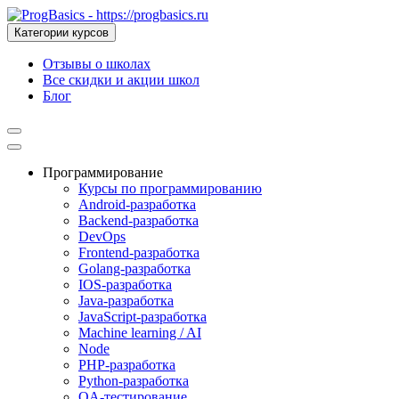
Категории курсов
Отзывы о школах
Все скидки и акции школ
Блог
Программирование
Курсы по программированию
Android-разработка
Backend-разработка
DevOps
Frontend-разработка
Golang-разработка
IOS-разработка
Java-разработка
JavaScript-разработка
Machine learning / AI
Node
PHP-разработка
Python-разработка
QA-тестирование