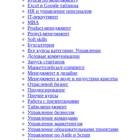
Excel и Google таблицы
HR и управление персоналом
IT-рекрутмент
MBA
Product-менеджмент
Project-менеджмент
Soft skills
Бухгалтерия
Все курсы категории: Управление
Деловые коммуникации
Запуск стартапов
Маркетплейсы/e-commerce
Менеджмент в дизайне
Менеджмент в моде и индустрии красоты
Отраслевой бизнес
Продюсирование
Прочие курсы
Работа с презентациями
Тайм-менеджмент
Управление бизнесом
Управление командами
Управление маркетингом
Управление образовательными проектами
Управление по Agile и Scrum