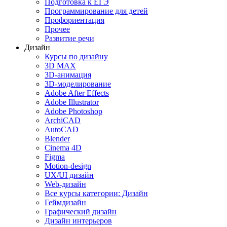
Подготовка к ЕГЭ
Программирование для детей
Профориентация
Прочее
Развитие речи
Дизайн
Курсы по дизайну
3D MAX
3D-анимация
3D-моделирование
Adobe After Effects
Adobe Illustrator
Adobe Photoshop
ArchiCAD
AutoCAD
Blender
Cinema 4D
Figma
Motion-design
UX/UI дизайн
Web-дизайн
Все курсы категории: Дизайн
Геймдизайн
Графический дизайн
Дизайн интерьеров