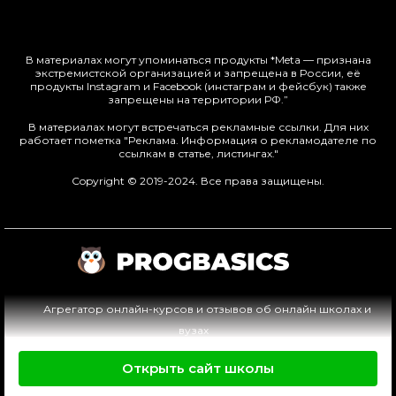
В материалах могут упоминаться продукты *Meta — признана
экстремистской организацией и запрещена в России, её
продукты Instagram и Facebook (инстаграм и фейсбук) также
запрещены на территории РФ.”
В материалах могут встречаться рекламные ссылки. Для них
работает пометка "Реклама. Информация о рекламодателе по
ссылкам в статье, листингах."
Copyright © 2019-2024. Все права защищены.
Агрегатор онлайн-курсов и отзывов об онлайн школах и
вузах
Пользовательское соглашение
Открыть сайт школы
Политика обработки персональных данных