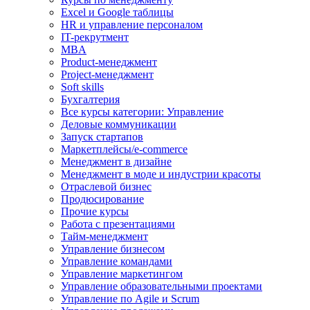
Excel и Google таблицы
HR и управление персоналом
IT-рекрутмент
MBA
Product-менеджмент
Project-менеджмент
Soft skills
Бухгалтерия
Все курсы категории: Управление
Деловые коммуникации
Запуск стартапов
Маркетплейсы/e-commerce
Менеджмент в дизайне
Менеджмент в моде и индустрии красоты
Отраслевой бизнес
Продюсирование
Прочие курсы
Работа с презентациями
Тайм-менеджмент
Управление бизнесом
Управление командами
Управление маркетингом
Управление образовательными проектами
Управление по Agile и Scrum