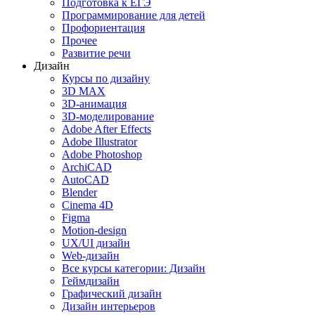
Подготовка к ЕГЭ
Программирование для детей
Профориентация
Прочее
Развитие речи
Дизайн
Курсы по дизайну
3D MAX
3D-анимация
3D-моделирование
Adobe After Effects
Adobe Illustrator
Adobe Photoshop
ArchiCAD
AutoCAD
Blender
Cinema 4D
Figma
Motion-design
UX/UI дизайн
Web-дизайн
Все курсы категории: Дизайн
Геймдизайн
Графический дизайн
Дизайн интерьеров