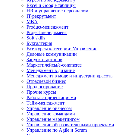
Excel и Google таблицы
HR и управление персоналом
IT-рекрутмент
MBA
Product-менеджмент
Project-менеджмент
Soft skills
Бухгалтерия
Все курсы категории: Управление
Деловые коммуникации
Запуск стартапов
Маркетплейсы/e-commerce
Менеджмент в дизайне
Менеджмент в моде и индустрии красоты
Отраслевой бизнес
Продюсирование
Прочие курсы
Работа с презентациями
Тайм-менеджмент
Управление бизнесом
Управление командами
Управление маркетингом
Управление образовательными проектами
Управление по Agile и Scrum