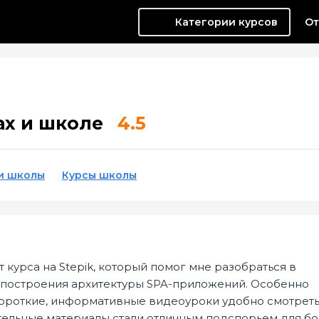
Категории курсов
От
ах и школе
4.5
и школы
Курсы школы
 курса на Stepik, который помог мне разобраться в
ы построения архитектуры SPA-приложений. Особенно
ороткие, информативные видеоуроки удобно смотреть
тельные материалы стали отличным подспорьем для б