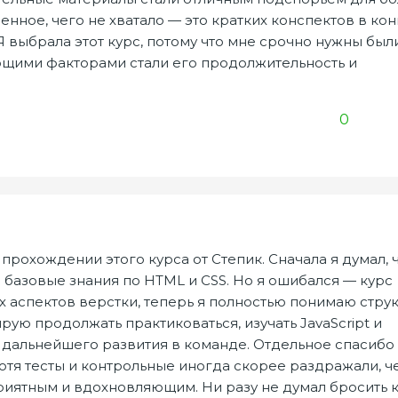
енное, чего не хватало — это кратких конспектов в ко
Я выбрала этот курс, потому что мне срочно нужны был
ющими факторами стали его продолжительность и
0
прохождении этого курса от Степик. Сначала я думал, 
и базовые знания по HTML и CSS. Но я ошибался — курс
 аспектов верстки, теперь я полностью понимаю струк
рую продолжать практиковаться, изучать JavaScript и
 дальнейшего развития в команде. Отдельное спасибо
отя тесты и контрольные иногда скорее раздражали, ч
риятным и вдохновляющим. Ни разу не думал бросить 