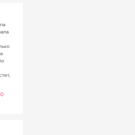
ала
чала
лько
а.
по
тет,
0