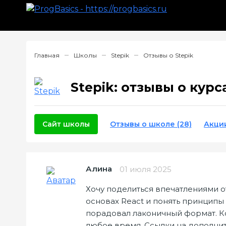
Главная
Школы
Stepik
Отзывы о Stepik
Stepik: отзывы о курс
Сайт школы
Отзывы о школе (28)
Акци
Алина
01 июля 2025
Хочу поделиться впечатлениями от
основах React и понять принцип
порадовал лаконичный формат. К
любое время. Ссылки на дополни