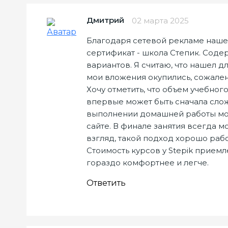
Дмитрий
02 марта 2025
Благодаря сетевой рекламе нашел
сертификат - школа Степик. Соде
вариантов. Я считаю, что нашел д
мои вложения окупились, сожале
Хочу отметить, что объем учебног
впервые может быть сначала слож
выполнении домашней работы мож
сайте. В финале занятия всегда м
взгляд, такой подход хорошо раб
Стоимость курсов у Stepik приемл
гораздо комфортнее и легче.
Ответить