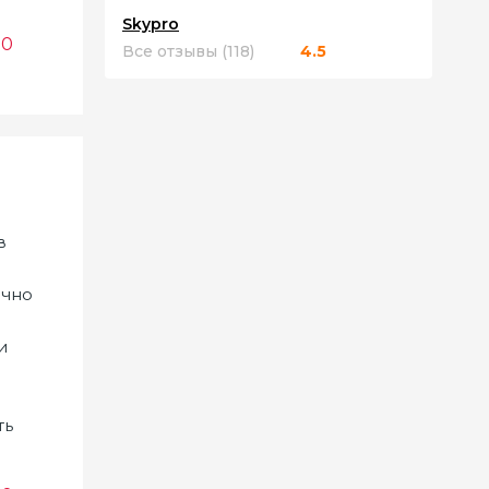
Skypro
0
Все отзывы (118)
4.5
в
ично
и
.
ть