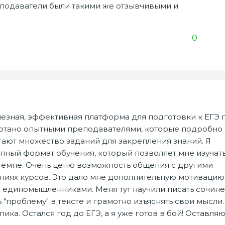
реподаватели были такими же отзывчивыми и
0
олезная, эффективная платформа для подготовки к ЕГЭ 
ботано опытными преподавателями, которые подробно
ают множество заданий для закрепления знаний. Я
упный формат обучения, который позволяет мне изучат
темпе. Очень ценю возможность общения с другими
ниях курсов. Это дало мне дополнительную мотивацию
с единомышленниками. Меня тут научили писать сочин
 "проблему" в тексте и грамотно изъяснять свои мысли.
ка. Остался год до ЕГЭ, а я уже готов в бой! Оставля