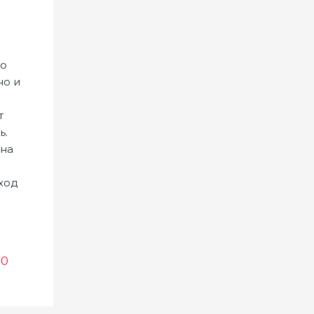
По
но и
т
ь.
ена
ход
0