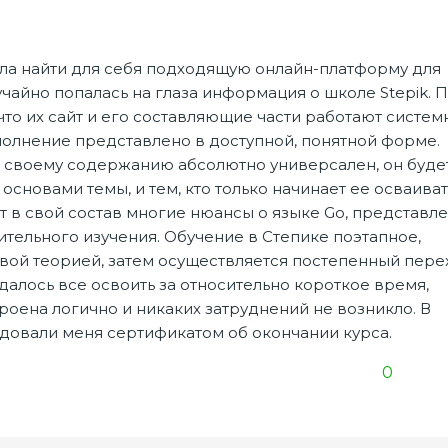
ла найти для себя подходящую онлайн-платформу для
айно попалась на глаза информация о школе Stepik. 
то их сайт и его составляющие части работают систем
полнение представлено в доступной, понятной форме.
о своему содержанию абсолютно универсален, он буде
 основами темы, и тем, кто только начинает ее осваиват
в свой состав многие нюансы о языке Go, представл
тельного изучения. Обучение в Степике поэтапное,
овой теорией, затем осуществляется постепенный пере
далось все освоить за относительно короткое время,
оена логично и никаких затруднений не возникло. В
довали меня сертификатом об окончании курса.
0