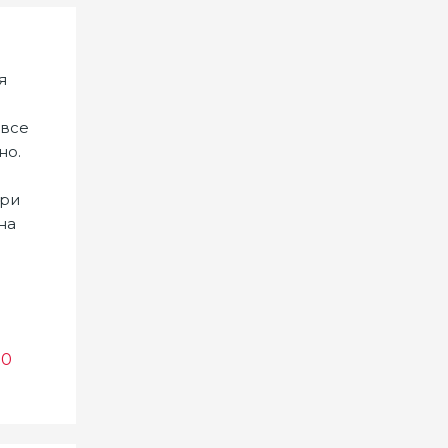
я
 все
но.
при
на
0