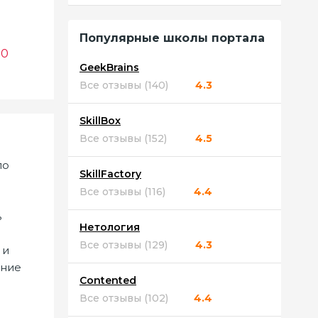
Популярные школы портала
0
GeekBrains
Все отзывы (140)
4.3
SkillBox
Все отзывы (152)
4.5
по
SkillFactory
Все отзывы (116)
4.4
ь
Нетология
Все отзывы (129)
4.3
 и
ение
Contented
Все отзывы (102)
4.4
ю